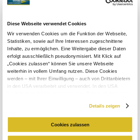
Diese Webseite verwendet Cookies
Wir verwenden Cookies um die Funktion der Webseite,
Objevování okolí
Statistiken, sowie auf Ihre Interessen zugeschnittene
Inhalte, zu ermöglichen. Eine Weitergabe dieser Daten
Výlety, hotely, trasy a další
erfolgt ausschließlich pseudonymisiert. Mit Klick auf
Poloměr
10 km
20 km
„Cookies zulassen“ können Sie unsere Webseite
hledání
weiterhin in vollem Umfang nutzen. Diese Cookies
null
werden – mit Ihrer Einwilligung – auch von Drittanbietern
in den USA verarbeitet und verwendet. In den USA
besteht derzeit kein angemessenes Datenschutzniveau,
und es ist nicht ausgeschlossen, dass staatliche
Details zeigen
Sicherheitsbehörden entsprechende Anordnungen
gegenüber den Drittanbietern (Google und Meta
Služby pro dovolenou
Platforms, Inc.) treffen, um Zugriff zu Daten zu Kontroll-
Cookies zulassen
Máte dotazy? Rádi vám pomůžeme.
und Überwachungszwecken zu erhalten. Dagegen gibt es
+43 2713 3006060
urlaub@donau.com
keine wirksamen Rechtsbehelfe und