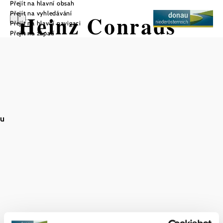
Přejít na hlavní obsah
Přejít na vyhledávání
Heinz Conrads
Přejít na hlavní navigaci
Přejít na zápatí
Tor
Uložit do oblíbených
au
"Heinz Conrads Tor" stojí na takzvaném Saubühelu v obci
Rohrendorf. Tvoří ji dva 2,30 m vysoké pískovcové
sloupy spojené kovaným obloukem a název "Heinz
Conrads Tor" dostala na památku symbolického
"uzavření" vinice Lenz Moser hercem Heinzem Conradem
6. listopadu 1968. Návštěvníkům, zejména pěším a
cyklistům, nabízí toto místo nádherný výhled na obec
Rohrendorf až k Dunaji a dále.
Zaparkovat můžete u vinařství Sepp Moser na cestě
Viehtrifftweg k vyhlídce.