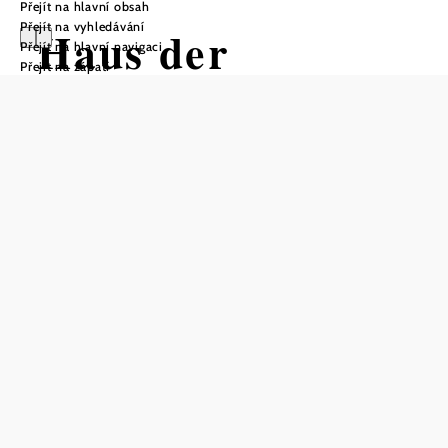
Přejít na hlavní obsah
Přejít na vyhledávání
Haus der
Přejít na hlavní navigaci
Přejít na zápatí
Regionen
Otevírací doba
Po–St/Pá: 14:30–18:00, Čt: 14:30–19:00, So: 10:00–12:00
a 13:00–17:00
Uložit do oblíbených
Myšlenkou Volkskultur Europa je představit evropské
regiony a jejich regionální kulturu v rámci uměleckého