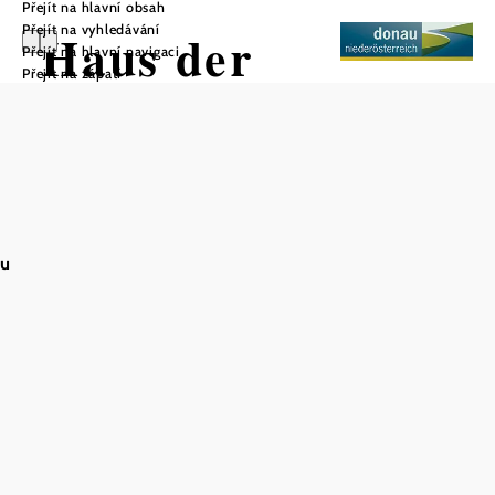
Přejít na hlavní obsah
Přejít na vyhledávání
Haus der
Přejít na hlavní navigaci
Přejít na zápatí
Digitalisierung
Uložit do oblíbených
au
Dům digitalizace Tulln - Zažijte budoucnost
V Domě digitalizace v Tullnu je digitální vývoj jasný a
srozumitelný. V interaktivní expozici provede návštěvníky
světem dat - od jejich vzniku až po praktické využití v
každodenním životě - šest zážitkových stanovišť.
Návštěvníci zjistí, jak digitalizace mění ekonomiku,
výzkum a společnost, a získají vzrušující informace o