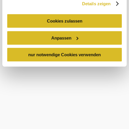
vhodné pro
Details zeigen
Sicherheitsbehörden entsprechende Anordnungen
návštěvníky na
invalidním
gegenüber den Drittanbietern (Google und Meta
vozíku
Platforms, Inc.) treffen, um Zugriff zu Daten zu Kontroll-
Cookies zulassen
vhodné pro
und Überwachungszwecken zu erhalten. Dagegen gibt es
dětské kočárky
keine wirksamen Rechtsbehelfe und
Anpassen
Rechtsschutzmöglichkeiten. Zudem werden von den
bezbariérové
dle ÖNORM
USA keine geeigneten Garantien für den Schutz
personenbezogener Daten gewährt. Wir leiten nur Ihre IP-
nur notwendige Cookies verwenden
bezbariérová
toaleta
Adresse (in gekürzter Form, sodass keine eindeutige
Zuordnung möglich ist) sowie technische Informationen
vhodné při
wie Browser, Internetanbieter, Endgerät und
špatném počasí
Bildschirmauflösung an Google bzw. Meta weiter. Weitere
Details betreffend Cookies und einer möglichen späteren
Deaktivierung finden Sie in
unserer
Datenschutzerklärung
.
Objevování okolí
Výlety, hotely, trasy a další