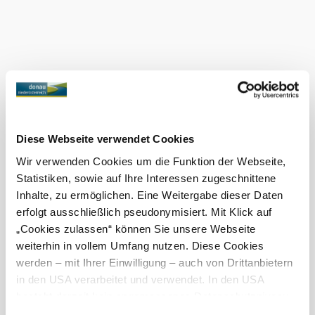
Vybavení
Přebalovací
místnost
Toaleta
Nabídky pro
děti
Nabíjecí
Diese Webseite verwendet Cookies
stanice na
Wir verwenden Cookies um die Funktion der Webseite,
elektrokola
Statistiken, sowie auf Ihre Interessen zugeschnittene
nabíjecí stanice
Inhalte, zu ermöglichen. Eine Weitergabe dieser Daten
pro
erfolgt ausschließlich pseudonymisiert. Mit Klick auf
elektromobily
„Cookies zulassen“ können Sie unsere Webseite
Prohlídky s
weiterhin in vollem Umfang nutzen. Diese Cookies
průvodcem
werden – mit Ihrer Einwilligung – auch von Drittanbietern
in den USA verarbeitet und verwendet. In den USA
Vhodnost
besteht derzeit kein angemessenes Datenschutzniveau,
und es ist nicht ausgeschlossen, dass staatliche