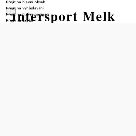
Přejít na hlavní obsah
Přejít na vyhledávání
Intersport Melk
Přejít na hlavní navigaci
Přejít na zápatí
Uložit do oblíbených
Kvalifikovaný personál prodejny INTERSPORT Melk
poskytuje odborné poradenství ve všech oblastech
cyklistiky. V INTERSPORT Melk věnují čas tomu, aby
našli to správné kolo nebo vybavení pro vaše potřeby. K
dispozici je široký sortiment jízdních kol, doplňků,
cyklistického nářadí a náhradních dílů.
null
INTERSPORT
Schuberth Melk
Schuberth GmbH
& Co KG