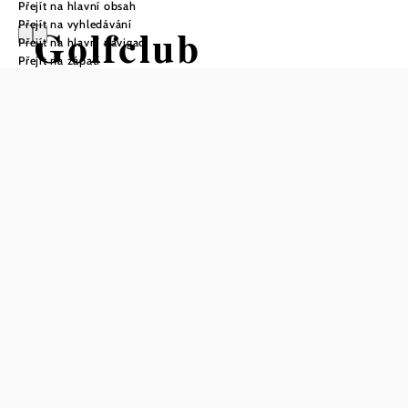
Přejít na hlavní obsah
Přejít na vyhledávání
Golfclub
Přejít na hlavní navigaci
Přejít na zápatí
GolfRange Wien-
Schwechat
Uložit do oblíbených
15 minut od centra Vídně. Hřiště postavené anglickým
designérem Michaelem Pinnerem nabízí zejména
začátečníkům a amatérským hráčům vše, co potřebují pro
pohodovou hru golfu. Zákaznický servis je zde na denním
pořádku. Hostům jsou k dispozici půjčovny holí a testovací
sady všech předních výrobců. Fittingové centrum Taylor
Made je jediným fittingovým centrem svého druhu v
Rakousku.