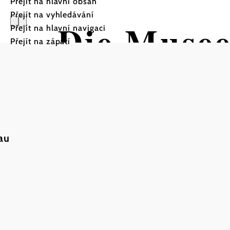
Přejít na hlavní obsah
Přejít na vyhledávání
Die Musee
Přejít na hlavní navigaci
Přejít na zápatí
a
au