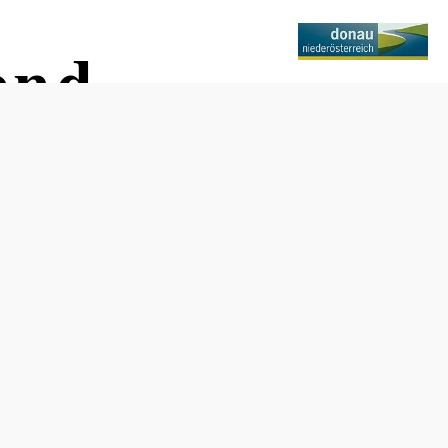
end
Otevírací doba
Květen – září, vždy první sobotu v měsíci.