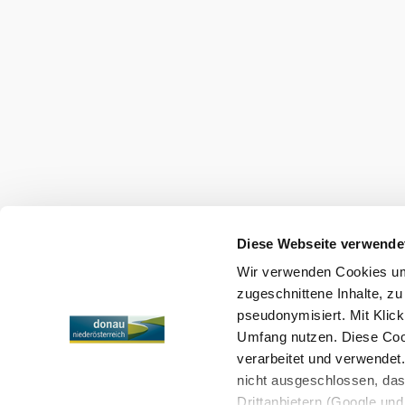
Služby pro dovolenou
Máte dotazy? Rádi vám pomůžeme.
+43 2713 3006060
urlaub@donau.com
Mediální archiv
Impresum
Ochrana osobních údajů
Diese Webseite verwende
Wir verwenden Cookies um 
Copyright © Donau Niederösterreich Tourismus GmbH
zugeschnittene Inhalte, zu
pseudonymisiert. Mit Klic
Umfang nutzen. Diese Cook
verarbeitet und verwendet
nicht ausgeschlossen, da
Drittanbietern (Google und 