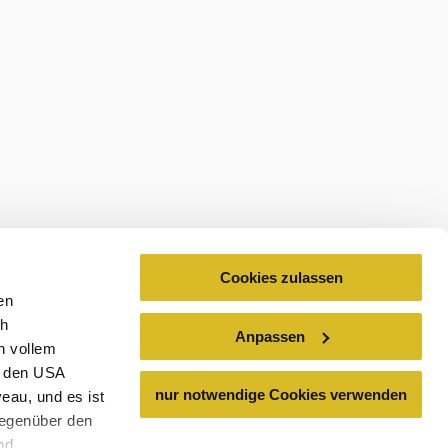
ospekty
Cookies zulassen
en
ch
Anpassen
n vollem
n den USA
nur notwendige Cookies verwenden
eau, und es ist
gegenüber den
nd