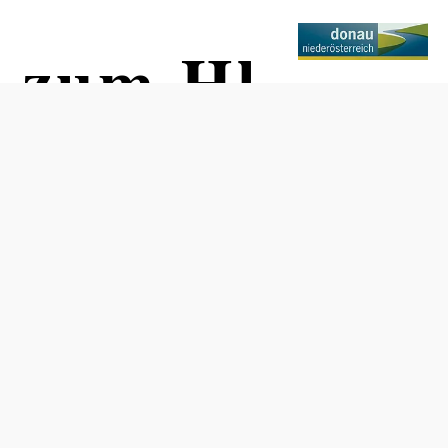
n zum Hl.
Otevírací doba
Volně přístupné!