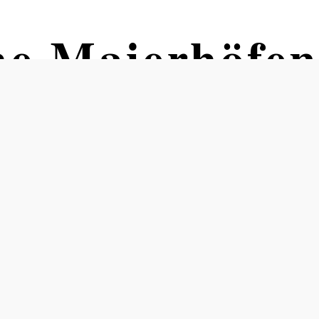
che Maierhöfe
höfen se původně nacházel mnohem blíže k Dunaji,
irche" poměrně vzdálen.