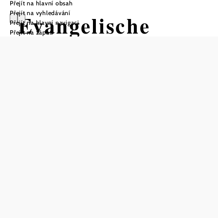
Přejít na hlavní obsah
Přejít na vyhledávání
Evangelische
Přejít na hlavní navigaci
Přejít na zápatí
Friedenskirche
Stockerau
Otevírací doba
Aktuální otevírací dobu najdete na webových stránkách!
návštěvy pouze zvenčí