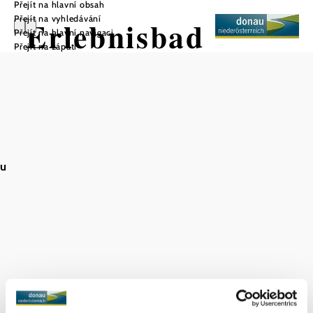
Přejít na hlavní obsah
Přejít na vyhledávání
Erlebnisbad
Přejít na hlavní navigaci
Přejít na zápatí
Mühldorf
Uložit do oblíbených
au
Zážitkové koupaliště Mühldorf, zasazené do půvabné
krajiny Wachau, nabízí komplexní nabídku volnočasových
aktivit pro rodiny, děti a mládež. Je ideálním místem k
ochlazení a zábavě v horkých letních dnech.
Bazén je oblíbeným místem setkávání v obci, kde si
návštěvníci mohou nejen zaplavat, ale také odpočívat a
kochat se malebným okolím.