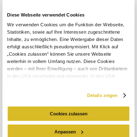
Diese Webseite verwendet Cookies
Objevování okolí
Wir verwenden Cookies um die Funktion der Webseite,
Statistiken, sowie auf Ihre Interessen zugeschnittene
Inhalte, zu ermöglichen. Eine Weitergabe dieser Daten
Výlety, hotely, trasy a další
erfolgt ausschließlich pseudonymisiert. Mit Klick auf
Poloměr
10 km
20 km
„Cookies zulassen“ können Sie unsere Webseite
hledání
weiterhin in vollem Umfang nutzen. Diese Cookies
werden – mit Ihrer Einwilligung – auch von Drittanbietern
in den USA verarbeitet und verwendet. In den USA
besteht derzeit kein angemessenes Datenschutzniveau,
und es ist nicht ausgeschlossen, dass staatliche
Details zeigen
Sicherheitsbehörden entsprechende Anordnungen
Služby pro dovolenou
gegenüber den Drittanbietern (Google und Meta
Máte dotazy? Rádi vám pomůžeme.
+43 2713 3006060
Platforms, Inc.) treffen, um Zugriff zu Daten zu Kontroll-
Cookies zulassen
urlaub@donau.com
und Überwachungszwecken zu erhalten. Dagegen gibt es
keine wirksamen Rechtsbehelfe und
Anpassen
Rechtsschutzmöglichkeiten. Zudem werden von den