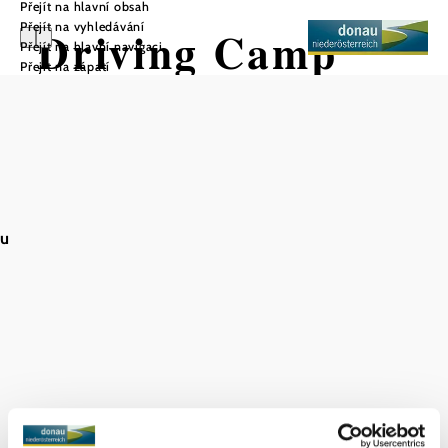
Přejít na hlavní obsah
Přejít na vyhledávání
Driving Camp
Přejít na hlavní navigaci
Přejít na zápatí
Pachfurth
Uložit do oblíbených
au
Autem, nákladním autem, motorkou nebo skutečným
terénním vozem! V nejmodernějším a jednom z největších
center bezpečné jízdy v Evropě najdete také více než 1 500
m² sálů pro akce a šest seminárních místností pro
prezentace produktů, školení, semináře a incentivní akce!
Ideální místo pro pořádání řidičských akcí - hned vedle
Speedworldu - je vzdáleno necelých 30 minut jízdy mezi
Vídní a Bratislavou.