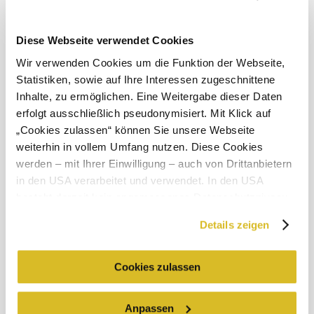
Diese Webseite verwendet Cookies
Objevování okolí
Wir verwenden Cookies um die Funktion der Webseite,
Statistiken, sowie auf Ihre Interessen zugeschnittene
Výlety, hotely, trasy a další
Inhalte, zu ermöglichen. Eine Weitergabe dieser Daten
Poloměr
erfolgt ausschließlich pseudonymisiert. Mit Klick auf
10 km
20 km
hledání
„Cookies zulassen“ können Sie unsere Webseite
weiterhin in vollem Umfang nutzen. Diese Cookies
null
werden – mit Ihrer Einwilligung – auch von Drittanbietern
in den USA verarbeitet und verwendet. In den USA
besteht derzeit kein angemessenes Datenschutzniveau,
und es ist nicht ausgeschlossen, dass staatliche
Details zeigen
Sicherheitsbehörden entsprechende Anordnungen
Služby pro dovolenou
gegenüber den Drittanbietern (Google und Meta
Máte dotazy? Rádi vám pomůžeme.
Platforms, Inc.) treffen, um Zugriff zu Daten zu Kontroll-
Cookies zulassen
+43 2713 3006060
und Überwachungszwecken zu erhalten. Dagegen gibt es
urlaub@donau.com
keine wirksamen Rechtsbehelfe und
Anpassen