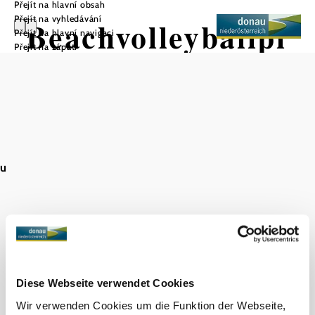
Přejít na hlavní obsah
Přejít na vyhledávání
Beachvolleyballpl
Přejít na hlavní navigaci
Přejít na zápatí
atz
Uložit do oblíbených
au
Objevování okolí
Výlety, hotely, trasy a další
Diese Webseite verwendet Cookies
Poloměr
10 km
20 km
hledání
Wir verwenden Cookies um die Funktion der Webseite,