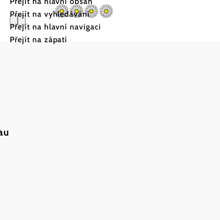
Přejít na hlavní obsah
Přejít na vyhledávání
Přejít na hlavní navigaci
Přejít na zápatí
Weingut 
Lehenstei
a
au