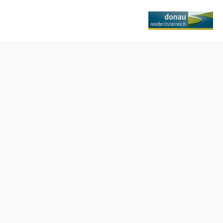
r
Poptávka