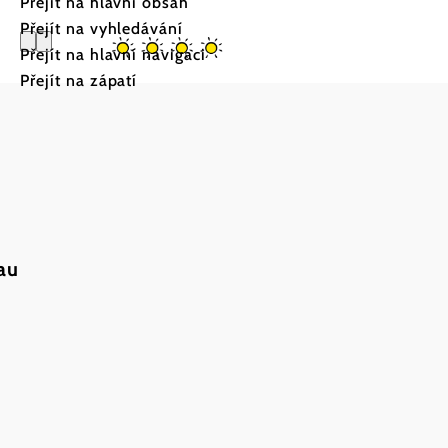
Přejít na hlavní obsah
Přejít na vyhledávání
Přejít na hlavní navigaci
Přejít na zápatí
Gästehaus
a
au