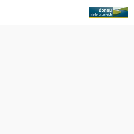
hsler
Poptávka