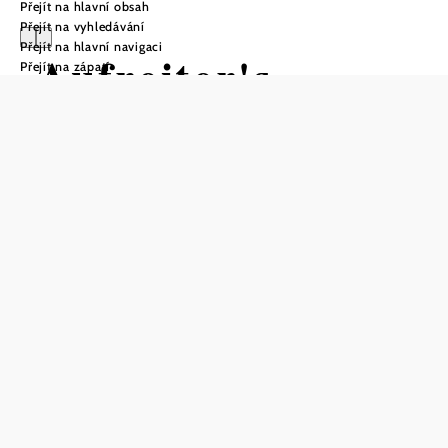
Přejít na hlavní obsah
Přejít na vyhledávání
Přejít na hlavní navigaci
Aufreiter's
Přejít na zápatí
Weinhof*** &
Landhaus Ilse
Poptávka
Uložit do oblíbených
Dovolená s meruňkovým požitkem