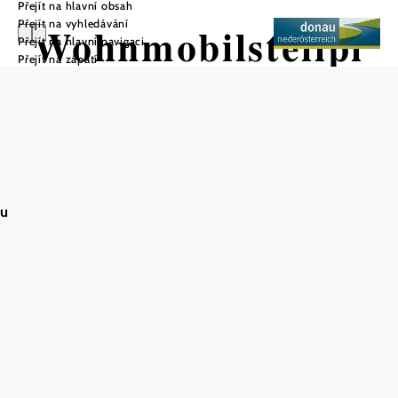
Přejít na hlavní obsah
Přejít na vyhledávání
Wohnmobilstellpl
Přejít na hlavní navigaci
Přejít na zápatí
atz Hallenbad
au
Uložit do oblíbených
Malebná obec Stockerau nabízí dvě obecní parkoviště pro
obytné automobily na strategických místech - na cestě ke
krytému bazénu a v Alte Au před sportovním centrem.
Tato stání jsou vyhrazena výhradně pro obytné automobily
a nabízejí neomezený pobyt bez poplatků za přenocování.
Není však možné si je rezervovat. Parkoviště jsou v noci
otevřená a nehlídaná, což hostům nabízí flexibilitu a
volnost. V kempu jsou vítáni psi, což z něj činí ideální
místo pro milovníky zvířat. Autokemp Alte Au se