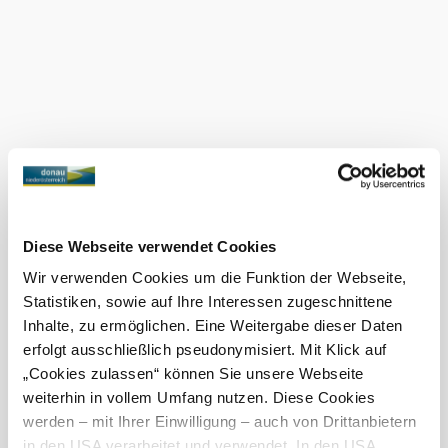
vyznačuje asfaltovým povrchem a umožňuje použití
generátorů. Přestože zde není přímé zásobování a likvidace
odpadů, okolí nabízí četnou občanskou vybavenost. Ve
©
Stadtgemeinde Stockerau
sportovním centru vzdáleném pouhých 50 metrů od kempu
se nachází restaurace a nejbližší občerstvení je vzdáleno
pouhý 1 km na náměstí Bahnhofsplatz. Ve vzdálenosti 1
km se nachází potravinový trh a čerpací stanice pro
každodenní potřeby. Tyto kempy pro obytné automobily
ve Stockerau nabízejí kombinaci komfortu a pohodlí, díky
níž bude každý váš pobyt nezapomenutelný.
Požádat o
Diese Webseite verwendet Cookies
Wohnmobilstellplatz
Wir verwenden Cookies um die Funktion der Webseite,
Statistiken, sowie auf Ihre Interessen zugeschnittene
Hallenbad
Inhalte, zu ermöglichen. Eine Weitergabe dieser Daten
erfolgt ausschließlich pseudonymisiert. Mit Klick auf
„Cookies zulassen“ können Sie unsere Webseite
weiterhin in vollem Umfang nutzen. Diese Cookies
Zobrazit více
werden – mit Ihrer Einwilligung – auch von Drittanbietern
in den USA verarbeitet und verwendet. In den USA