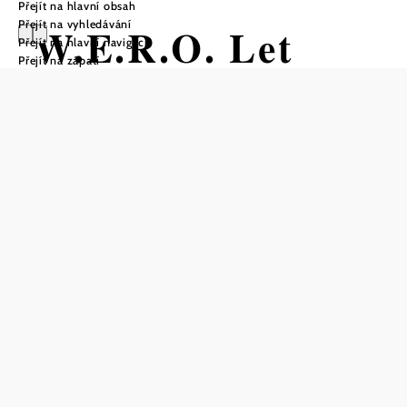
Přejít na hlavní obsah
Přejít na vyhledávání
W.E.R.O. Let
Přejít na hlavní navigaci
Přejít na zápatí
The Wine Speak
Otevírací doba
Po | 10:00–18:00
Čt a Pá | 10:00–18:00
So a Ne | 9:00–18:00
Přestávky
Út a St | Zavřeno