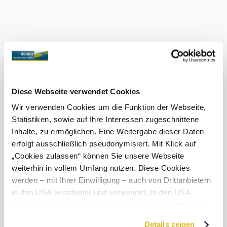
potvrzují četná ocenění a ceny. Vinařství Wimmer
Wagramkeller se nachází ve Fels am Wagram v Dolním
Rakousku a nabízí ochutnávky vín a také internetový
obchod, kde si lze vína pohodlně objednat k dodání domů.
Tato
provozovna
je
Diese Webseite verwendet Cookies
vynikající...
Wir verwenden Cookies um die Funktion der Webseite,
Statistiken, sowie auf Ihre Interessen zugeschnittene
Inhalte, zu ermöglichen. Eine Weitergabe dieser Daten
erfolgt ausschließlich pseudonymisiert. Mit Klick auf
„Cookies zulassen“ können Sie unsere Webseite
weiterhin in vollem Umfang nutzen. Diese Cookies
Objevování okolí
werden – mit Ihrer Einwilligung – auch von Drittanbietern
in den USA verarbeitet und verwendet. In den USA
Výlety, hotely, trasy a další
besteht derzeit kein angemessenes Datenschutzniveau,
Poloměr
10 km
20 km
und es ist nicht ausgeschlossen, dass staatliche
hledání
Details zeigen