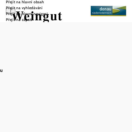
Přejít na hlavní obsah
Přejít na vyhledávání
Weingut
Přejít na hlavní navigaci
Přejít na zápatí
Wimmer
Wagramkeller
au
Uložit do oblíbených
Vinařství Wimmer Wagramkeller je rodinný podnik, který
se věnuje pěstování vína v souladu s přírodou. Výsledkem
trvale udržitelného obdělávání vinic jsou kvalitní vína,
která jsou vinifikována podle odrůd a terroir. Cílem je
přenést to nejlepší z hroznů do sklenice.
Wagramkeller je místem, kde jsou návštěvníci vítáni a mají
možnost ochutnat tradiční vína vinařství. Kvalitu vín