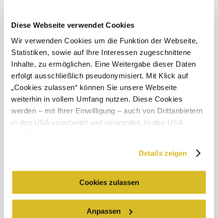
Diese Webseite verwendet Cookies
Wir verwenden Cookies um die Funktion der Webseite,
Objevování okolí
Statistiken, sowie auf Ihre Interessen zugeschnittene
Inhalte, zu ermöglichen. Eine Weitergabe dieser Daten
Výlety, hotely, trasy a další
erfolgt ausschließlich pseudonymisiert. Mit Klick auf
Poloměr
10 km
20 km
„Cookies zulassen“ können Sie unsere Webseite
hledání
weiterhin in vollem Umfang nutzen. Diese Cookies
werden – mit Ihrer Einwilligung – auch von Drittanbietern
in den USA verarbeitet und verwendet. In den USA
besteht derzeit kein angemessenes Datenschutzniveau,
und es ist nicht ausgeschlossen, dass staatliche
Details zeigen
Sicherheitsbehörden entsprechende Anordnungen
Služby pro dovolenou
gegenüber den Drittanbietern (Google und Meta
Máte dotazy? Rádi vám pomůžeme.
Platforms, Inc.) treffen, um Zugriff zu Daten zu Kontroll-
+43 2713 3006060
Cookies zulassen
urlaub@donau.com
und Überwachungszwecken zu erhalten. Dagegen gibt es
keine wirksamen Rechtsbehelfe und
Anpassen
Rechtsschutzmöglichkeiten. Zudem werden von den