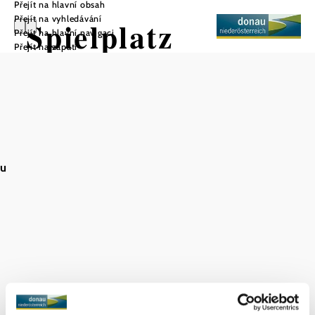
Přejít na hlavní obsah
Přejít na vyhledávání
Spielplatz
Přejít na hlavní navigaci
Přejít na zápatí
Meierhof
Uložit do oblíbených
au
Jak už název napovídá, hřiště Meierhof se nachází v obci
Meierhof v Orth an der Donau. Je dobře chráněno před
silniční dopravou. Pro děti je zde k dispozici rozmanité
herní vybavení. Prolézačky včetně šplhacích lan a šplhací
sítě pro trénink koordinace a smyslu pro rovnováhu.
Boulderingová stěna nabízí starším dětem zábavné cvičení.
Menší děti si jistě užijí houpačku se zvířátky. Z lučního
kopce vede dolů dlouhá skluzavka s vlnami. Velké stromy
poskytují stín v horkých dnech. Pro přestávky jsou k
dispozici lavičky.