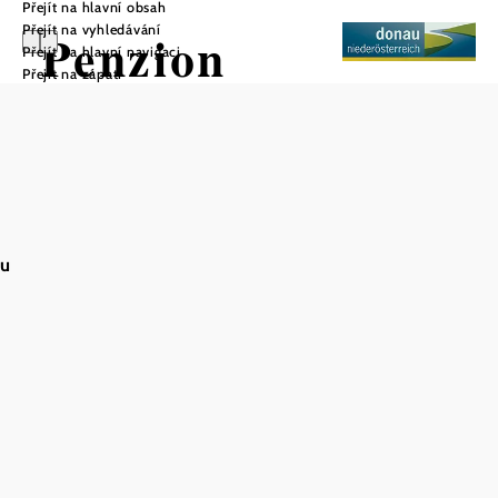
Přejít na hlavní obsah
Přejít na vyhledávání
Penzion
Přejít na hlavní navigaci
Přejít na zápatí
Müller&Gartner
Uložit do oblíbených
au
Těm, kteří hledají relaxaci a nebo obchodním cestujícím,
nabízíme to správné ubytování pro načerpání sil v příjemné
atmosféře! Za pouhých 25 minut jste v centru Vídně a za
pouhé 3 minuty v národním parku Donauauen. Využijte
nespočet volnočasových aktivit, jako je jízda na koni,
rybaření, pěší turistika, cyklistika a hraní golfu. Naše
tradičně zařízené pokoje mají vanu, sprchu, WC a TV. V
naší kavárně-restauraci s vlastní pekárnou vás rozmazlíme
našimi domácími lahůdkami.