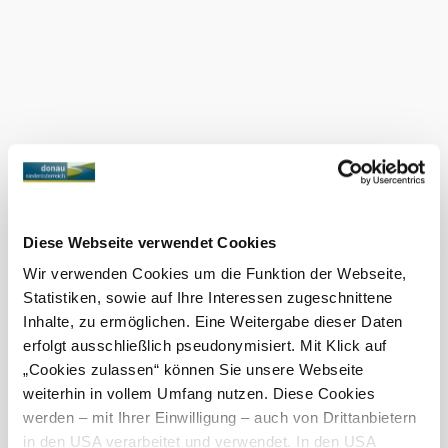
Možnosti
platby
Mastercard
Visa
Debetní karta
Co dalšího u nás najdete
Penzion Müller&Gartner
Gastronomie
Diese Webseite verwendet Cookies
Zjistit více
Wir verwenden Cookies um die Funktion der Webseite,
Statistiken, sowie auf Ihre Interessen zugeschnittene
Penzion Müller&Gartner
Inhalte, zu ermöglichen. Eine Weitergabe dieser Daten
Ubytování
erfolgt ausschließlich pseudonymisiert. Mit Klick auf
Zjistit více
„Cookies zulassen“ können Sie unsere Webseite
weiterhin in vollem Umfang nutzen. Diese Cookies
werden – mit Ihrer Einwilligung – auch von Drittanbietern
in den USA verarbeitet und verwendet. In den USA