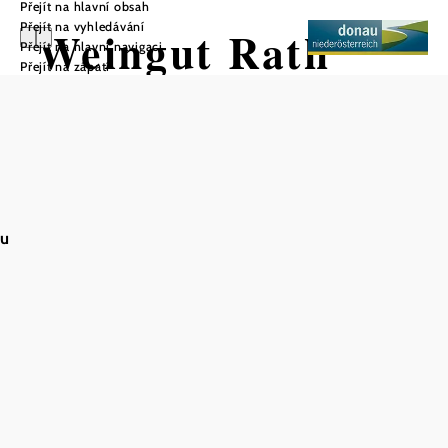
Přejít na hlavní obsah
Přejít na vyhledávání
Weingut Rath
Přejít na hlavní navigaci
Přejít na zápatí
Uložit do oblíbených
au
Vinařství Rath v Imbachu je tradiční rodinný podnik, který
je od roku 2017 provozován na novém místě s nádherným
výhledem na Kremstal. Josef Rath a jeho rodina vedou
svůj podnik s velkým nasazením a kladou velký důraz na
srdečnost, kvalitu a regionálně zakořeněný požitek.
Z místa "Am Pfeningberg 2, 3541 Imbach" vás vinařství
zve na vydatné občerstvení a vynikající vína v útulné
atmosféře. Hosté si mohou odpočinout v útulném posezení
a kochat se výhledem na vinice a údolí.
Heurigen nabízí domácí pokrmy - typické heurigenské