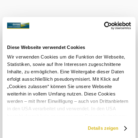
občerstvení -, Surschnitzel a Surschnitzelsemmel.
Co dalšího u nás najdete
Weingut Rath
Infrastruktura
Zjistit více
Diese Webseite verwendet Cookies
Wir verwenden Cookies um die Funktion der Webseite,
Statistiken, sowie auf Ihre Interessen zugeschnittene
Inhalte, zu ermöglichen. Eine Weitergabe dieser Daten
erfolgt ausschließlich pseudonymisiert. Mit Klick auf
Objevování okolí
„Cookies zulassen“ können Sie unsere Webseite
weiterhin in vollem Umfang nutzen. Diese Cookies
Výlety, hotely, trasy a další
werden – mit Ihrer Einwilligung – auch von Drittanbietern
Poloměr
in den USA verarbeitet und verwendet. In den USA
10 km
20 km
hledání
besteht derzeit kein angemessenes Datenschutzniveau,
und es ist nicht ausgeschlossen, dass staatliche
null
Details zeigen
Sicherheitsbehörden entsprechende Anordnungen