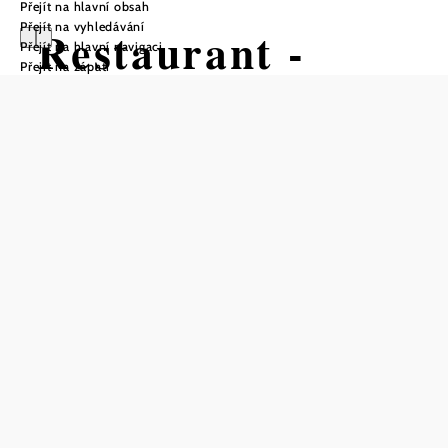
Přejít na hlavní obsah
Přejít na vyhledávání
Restaurant -
Přejít na hlavní navigaci
Přejít na zápatí
Hotel am
Sachsengang
Telefonická rezervace stolu
Uložit do oblíbených
Dopřejte si pestrou snídani formou bufetu a vychutnejte si
velký výběr. Těšíme se na vás také v našem hotelovém