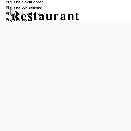
Přejít na hlavní obsah
Přejít na vyhledávání
Restaurant
Přejít na hlavní navigaci
Přejít na zápatí
Dreikönigshof
Stockerau
Telefonická rezervace stolu
Uložit do oblíbených
Zůstaňme nejprve u toho, co je jasné na první pohled:
Dreikönigshof ve Stockerau je hostinec vyšší kategorie a