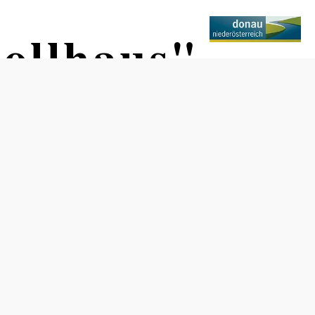
ollhaus"
Otevírací doba
Od 01.01. do 31.12.
pondĕlí
09:00 - 22:00 hodin
středa
09:00 - 22:00 hodin
čtvrtek
09:00 - 22:00 hodin
pátek
09:00 - 22:00 hodin
sobota
09:00 - 15:00 hodin
nedĕle
09:00 - 15:00 hodin