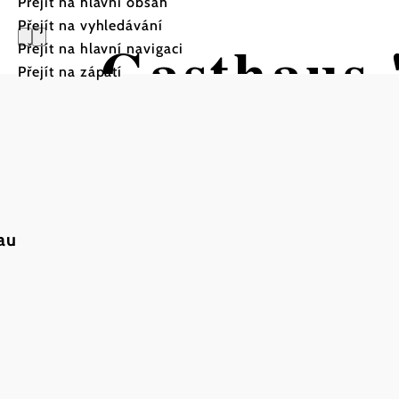
Přejít na hlavní obsah
Přejít na vyhledávání
Gasthaus 
Přejít na hlavní navigaci
Přejít na zápatí
a
au