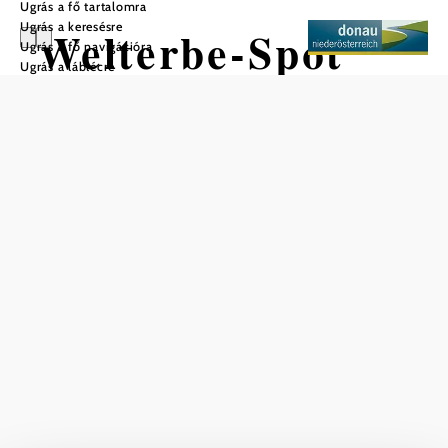
Ugrás a fő tartalomra
Ugrás a keresésre
Welterbe-Spot
Ugrás a fő navigációra
Ugrás a láblécre
Aggsbach Dorf
Ortszentrum
Mentés a kedvencek közé
Nálunk ezt is megtalálja
Aktuális időjárás itt: Aggsbach-Dorf
Ma, 06.08.2026
25 ° – 30 °