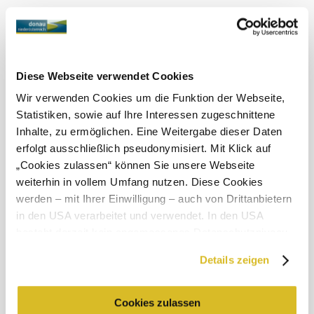
Zápor
Szélsebesség
1,8 km/h
Holnap, 07.08.2026
20 ° – 29 °
Diese Webseite verwendet Cookies
Enyhe eső
Wir verwenden Cookies um die Funktion der Webseite,
Szélsebesség
2,4 km/h
Statistiken, sowie auf Ihre Interessen zugeschnittene
Inhalte, zu ermöglichen. Eine Weitergabe dieser Daten
A környék felfedezése
erfolgt ausschließlich pseudonymisiert. Mit Klick auf
„Cookies zulassen“ können Sie unsere Webseite
Kirándulóhelyek, szállodák, túrák és még sok más
weiterhin in vollem Umfang nutzen. Diese Cookies
Keresési
10 km
20 km
werden – mit Ihrer Einwilligung – auch von Drittanbietern
sugár
in den USA verarbeitet und verwendet. In den USA
besteht derzeit kein angemessenes Datenschutzniveau,
und es ist nicht ausgeschlossen, dass staatliche
Details zeigen
Sicherheitsbehörden entsprechende Anordnungen
gegenüber den Drittanbietern (Google und Meta
Platforms, Inc.) treffen, um Zugriff zu Daten zu Kontroll-
Cookies zulassen
Üdülési szolgáltatás