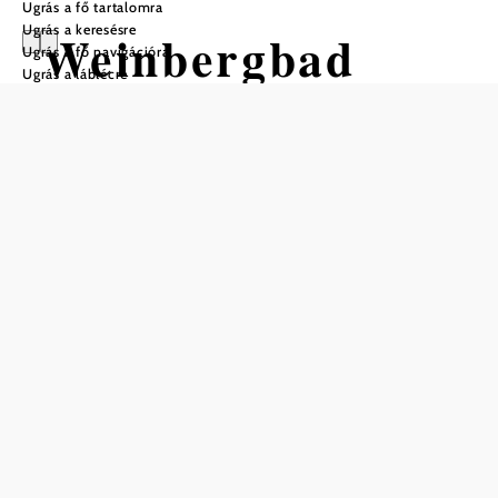
Ugrás a fő tartalomra
Ugrás a keresésre
Weinbergbad
Ugrás a fő navigációra
Ugrás a láblécre
Göttlesbrunn
Mentés a kedvencek közé
null
Weinbergbad
Göttlesbrunn
Florian Kugler
Rosenbergstraße 32