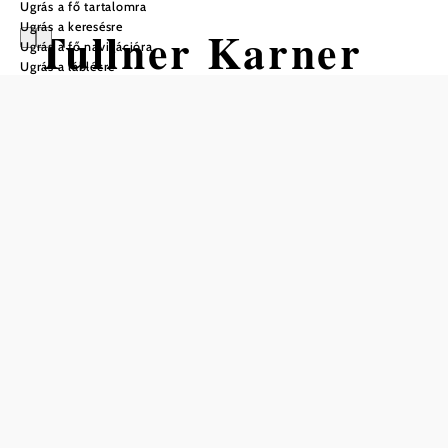
Ugrás a fő tartalomra
Ugrás a keresésre
Tullner Karner
Ugrás a fő navigációra
Ugrás a láblécre
Nyitvatartás
A nyári hónapokban – júniusban, júliusban, augusztusban
és szeptemberben – pénteken és szombaton 14:00 és 16:00
között engedélyezett kísérő jelenlétében lehet belépni a
kápolnába.
csak előzetes bejelentkezés alapján nyitható meg
Mentés a kedvencek közé