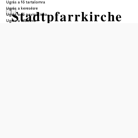
Ugrás a fő tartalomra
Ugrás a keresésre
Stadtpfarrkirche
Ugrás a fő navigációra
Ugrás a láblécre
St.Philippus und
Jakobus &
Mariensäule
Mentés a kedvencek közé
A plébániatemplom
Egy 1236-os oklevélben "Jakobskirche am Marktplatz in
Hainburg" néven szerepel, és eredetileg klasszikus
kereskedőtemplom volt. A kereskedőket szolgálta
istentiszteleti helyként és kincstárként. Legkésőbb 1650 óta