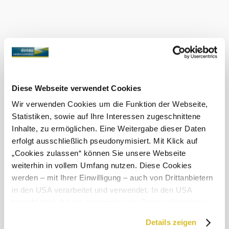
Donau
Ma, 07.08.2026
21 ° – 30 °
Felhős
Szélsebesség
1,8 km/h
Diese Webseite verwendet Cookies
Holnap, 08.08.2026
22 ° – 30 °
Wir verwenden Cookies um die Funktion der Webseite,
Statistiken, sowie auf Ihre Interessen zugeschnittene
Felhős
Inhalte, zu ermöglichen. Eine Weitergabe dieser Daten
Szélsebesség
2,8 km/h
erfolgt ausschließlich pseudonymisiert. Mit Klick auf
„Cookies zulassen“ können Sie unsere Webseite
A környék felfedezése
weiterhin in vollem Umfang nutzen. Diese Cookies
werden – mit Ihrer Einwilligung – auch von Drittanbietern
Kirándulóhelyek, szállodák, túrák és még sok más
in den USA verarbeitet und verwendet. In den USA
Keresési
10 km
20 km
besteht derzeit kein angemessenes Datenschutzniveau,
sugár
und es ist nicht ausgeschlossen, dass staatliche
©
Klaus Engelmayer
Details zeigen
null
Sicherheitsbehörden entsprechende Anordnungen