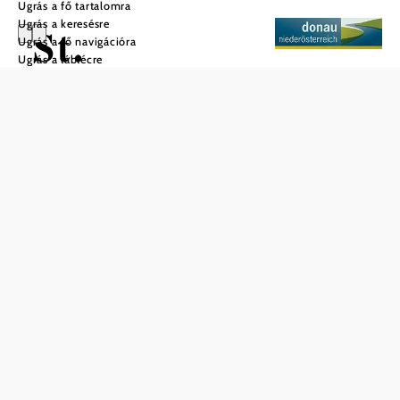
Ugrás a fő tartalomra
Ugrás a keresésre
St.
Ugrás a fő navigációra
Ugrás a láblécre
Martinskirche
Mentés a kedvencek közé
A barokk plébániatemplomot a kálváriával Tours-i Szent
Márton püspöknek szentelték. A templom 1677-ben
leégett, majd újjáépítették és berendezték. A templomhajót
1843-ban teljesen újjáépítették, a két mellékoltár pedig
1846-ból származik. A templomkert kapuját egy barokk
kőszobor koronázza, amely Szent Mártont ábrázolja
püspöki díszben, egy libával.
Aktuális időjárás itt: Marbach an der