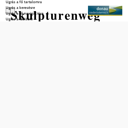
Ugrás a fő tartalomra
Ugrás a keresésre
Skulpturenweg
Ugrás a fő navigációra
Ugrás a láblécre
Mentés a kedvencek közé
A Paudorfba látogatók a város különböző pontjain
lenyűgöző faszobrokat csodálhatnak meg. Ennek oka az
1997-ben indított "Nemzetközi faszobrászati szimpózium".
2012-ig további három szimpóziumot tartottak, és az
ezeken készült figurákat az egyes rendezvények után a
Paudorf és Höbenbach közötti túraútvonal mentén
állították fel - így jött létre a "Szoborút"! A műalkotások
így a közösségben maradnak, szépítik a városképet, és
ezáltal azonosulást teremtenek közösségünkkel.
A faszobrászati szimpóziumok vonzereje abban rejlik,
hogy a Maria Ellend-i "szabadtéri műteremben"
megnézhetjük a művészeket munka közben, és tanúi
lehetünk annak, hogyan kelnek életre a nem feltűnő