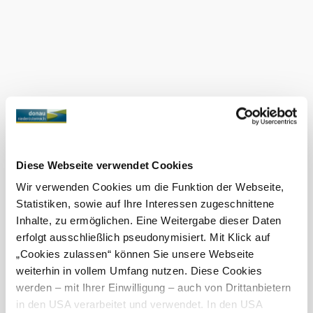
rönkök, és hogyan születnek kifejező műalkotások.
A legjobb az egészben az, hogy minden, ami itt születik,
valódi szenvedélyből születik - mélyen érzett vágyból,
hogy valami barátságos dolgot hozzanak a világba, ami
megszépíti a mindennapjainkat, és mosolyt csal az
arcunkra, amikor meglátjuk - minden nap!
Aktuális időjárás itt: Paudorf
Ma, 08.08.2026
23 ° – 26 °
Diese Webseite verwendet Cookies
Többnyire derült
Wir verwenden Cookies um die Funktion der Webseite,
Szélsebesség
1,0 km/h
Statistiken, sowie auf Ihre Interessen zugeschnittene
Inhalte, zu ermöglichen. Eine Weitergabe dieser Daten
Holnap, 09.08.2026
16 ° – 32 °
erfolgt ausschließlich pseudonymisiert. Mit Klick auf
Többnyire derült
„Cookies zulassen“ können Sie unsere Webseite
Szélsebesség
1,5 km/h
weiterhin in vollem Umfang nutzen. Diese Cookies
werden – mit Ihrer Einwilligung – auch von Drittanbietern
A környék felfedezése
in den USA verarbeitet und verwendet. In den USA