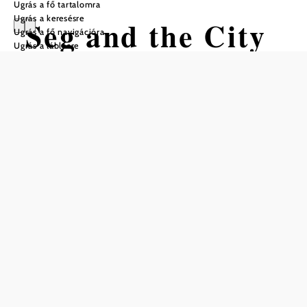
Ugrás a fő tartalomra
Ugrás a keresésre
Seg and the City
Ugrás a fő navigációra
Ugrás a láblécre
Krems
Mentés a kedvencek közé
Fedezze fel Wachaut vezetett túrákon, vagy fedezze fel a
rejtett zugokat saját maga a különböző típusú e-mobilokkal.
Fedezze fel és élvezze a Duna, a Wachau 30 legszebb
kilométerét Segwayen.
Fedezze fel Wachaut vezetett túrákon, vagy fedezze fel a
Duna rejtett zugait egyedül. Különböző típusú e-mobilokat
kínálunk kicsiknek és nagyoknak, mint például Segway,