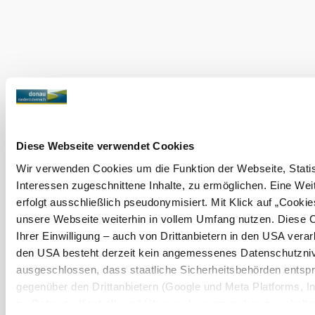
Seg and the City Krems
Infrastruktúra
Bővebben
Aktuális időjárás itt: Krems an der
Donau
Ma, 09.08.2026
14 ° – 31 °
Diese Webseite verwendet Cookies
Felhős
Wir verwenden Cookies um die Funktion der Webseite, Statist
Szélsebesség
2,4 km/h
Interessen zugeschnittene Inhalte, zu ermöglichen. Eine Wei
erfolgt ausschließlich pseudonymisiert. Mit Klick auf „Cooki
Holnap, 10.08.2026
17 ° – 36 °
unsere Webseite weiterhin in vollem Umfang nutzen. Diese 
Ihrer Einwilligung – auch von Drittanbietern in den USA verar
Felhős
Szélsebesség
2,1 km/h
den USA besteht derzeit kein angemessenes Datenschutznive
ausgeschlossen, dass staatliche Sicherheitsbehörden ents
gegenüber den Drittanbietern (Google und Meta Platforms, Inc
A környék felfedezése
zu Daten zu Kontroll- und Überwachungszwecken zu erhalte