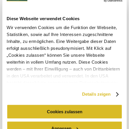
Felhős
Szélsebesség
2,2 km/h
Diese Webseite verwendet Cookies
A környék felfedezése
Wir verwenden Cookies um die Funktion der Webseite,
Statistiken, sowie auf Ihre Interessen zugeschnittene
Kirándulóhelyek, szállodák, túrák és még sok más
Inhalte, zu ermöglichen. Eine Weitergabe dieser Daten
erfolgt ausschließlich pseudonymisiert. Mit Klick auf
Keresési
10 km
20 km
„Cookies zulassen“ können Sie unsere Webseite
sugár
weiterhin in vollem Umfang nutzen. Diese Cookies
null
werden – mit Ihrer Einwilligung – auch von Drittanbietern
in den USA verarbeitet und verwendet. In den USA
besteht derzeit kein angemessenes Datenschutzniveau,
und es ist nicht ausgeschlossen, dass staatliche
Details zeigen
Sicherheitsbehörden entsprechende Anordnungen
Üdülési szolgáltatás
gegenüber den Drittanbietern (Google und Meta
Kérdése van? Segítünk!
Platforms, Inc.) treffen, um Zugriff zu Daten zu Kontroll-
Cookies zulassen
+43 2713 3006060
und Überwachungszwecken zu erhalten. Dagegen gibt es
urlaub@donau.com
keine wirksamen Rechtsbehelfe und
Anpassen