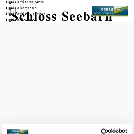
Ugrás a fő tartalomra
Ugrás a keresésre
Schloss Seebarn
Ugrás a fő navigációra
Ugrás a láblécre
Mentés a kedvencek közé
A megtekintés csak kívülről lehetséges
Aktuális időjárás itt: Seebarn am
Wagram
Ma, 07.08.2026
28 °
Többnyire derült
Szélsebesség
2,0 km/h
Holnap, 08.08.2026
21 ° – 29 °