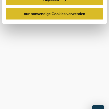
Rechtsschutzmöglichkeiten. Zudem werden von den
USA keine geeigneten Garantien für den Schutz
Prospektusrendelés
personenbezogener Daten gewährt. Wir leiten nur Ihre IP-
nur notwendige Cookies verwenden
Adresse (in gekürzter Form, sodass keine eindeutige
Médiaarchívum
Zuordnung möglich ist) sowie technische Informationen
Impresszum
Adatvédelmi irányelvek
wie Browser, Internetanbieter, Endgerät und
Bildschirmauflösung an Google bzw. Meta weiter. Weitere
Details betreffend Cookies und einer möglichen späteren
Deaktivierung finden Sie in
unserer
Datenschutzerklärung
.
Copyright © Donau Niederösterreich Tourismus GmbH