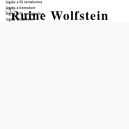
Ugrás a fő tartalomra
Ugrás a keresésre
Ruine Wolfstein
Ugrás a fő navigációra
Ugrás a láblécre
Nyitvatartás
Magántulajdon, ezért zárva!
Mentés a kedvencek közé
A vár építésének állítólagos éveként 1268-at említik, de a
vár első dokumentált tulajdonosa egy bizonyos Perchtold
von Wolfstein 1217-ben, ami még korábbi építési dátumra
utal. Bármennyire is feledésbe merültek ma Wolfstein
várának romjai, szerepe a középkorban nem volt