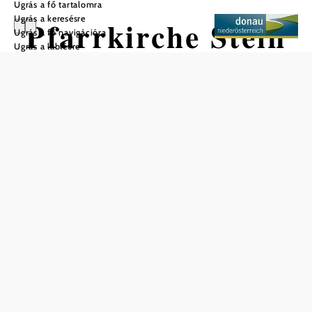
Ugrás a fő tartalomra
Ugrás a keresésre
Pfarrkirche Stein
Ugrás a fő navigációra
Ugrás a láblécre
- St. Nikoloaus
Mentés a kedvencek közé
A Szent Miklós plébániatemplom a város központjában, a
Steiner Landstraße meghosszabbításában, a Frauenberg
lábánál található. Már a 12. században említik, és 1263-ban a
dombon álló első Steiner-templomot váltotta fel
plébániatemplomként.
Stein - Szent Miklós plébániatemplomát a 12. században
említik először oklevelek, és már 1263-ban plébániai
jogokat kapott. A 16. század végéig a templom Krems
plébániatemploma volt. A 14. század második feléből