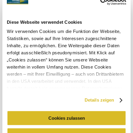
21 ° – 30 °
Felhős
Szélsebesség
3,2 km/h
Diese Webseite verwendet Cookies
Wir verwenden Cookies um die Funktion der Webseite,
A környék felfedezése
Statistiken, sowie auf Ihre Interessen zugeschnittene
Inhalte, zu ermöglichen. Eine Weitergabe dieser Daten
Kirándulóhelyek, szállodák, túrák és még sok más
erfolgt ausschließlich pseudonymisiert. Mit Klick auf
Keresési
10 km
20 km
„Cookies zulassen“ können Sie unsere Webseite
sugár
weiterhin in vollem Umfang nutzen. Diese Cookies
null
werden – mit Ihrer Einwilligung – auch von Drittanbietern
in den USA verarbeitet und verwendet. In den USA
besteht derzeit kein angemessenes Datenschutzniveau,
und es ist nicht ausgeschlossen, dass staatliche
Details zeigen
Sicherheitsbehörden entsprechende Anordnungen
gegenüber den Drittanbietern (Google und Meta
Üdülési szolgáltatás
Platforms, Inc.) treffen, um Zugriff zu Daten zu Kontroll-
Cookies zulassen
Kérdése van? Segítünk!
und Überwachungszwecken zu erhalten. Dagegen gibt es
+43 2713 3006060
urlaub@donau.com
keine wirksamen Rechtsbehelfe und