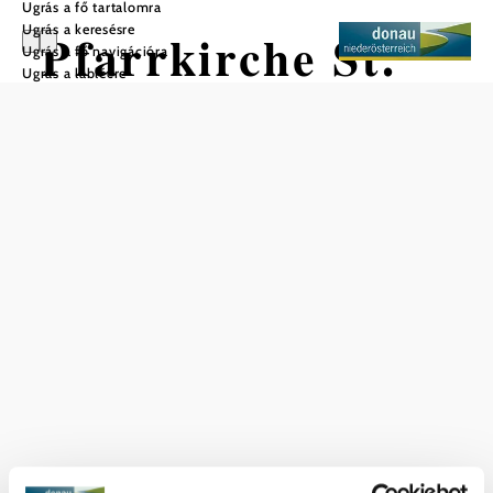
Ugrás a fő tartalomra
Ugrás a keresésre
Pfarrkirche St.
Ugrás a fő navigációra
Ugrás a láblécre
Johannes der
Täufer
Mentés a kedvencek közé
Aktuális időjárás itt: Schwechat
Ma, 07.08.2026
25 ° – 31 °
Felhős
Szélsebesség
3,6 km/h
Holnap, 08.08.2026