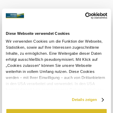
Ma, 09.08.2026
23 ° – 33 °
Felhős
Szélsebesség
3,1 km/h
Holnap, 10.08.2026
18 ° – 34 °
Diese Webseite verwendet Cookies
Felhős
Wir verwenden Cookies um die Funktion der Webseite,
Szélsebesség
2,5 km/h
Statistiken, sowie auf Ihre Interessen zugeschnittene
Inhalte, zu ermöglichen. Eine Weitergabe dieser Daten
A környék felfedezése
erfolgt ausschließlich pseudonymisiert. Mit Klick auf
„Cookies zulassen“ können Sie unsere Webseite
Kirándulóhelyek, szállodák, túrák és még sok más
weiterhin in vollem Umfang nutzen. Diese Cookies
werden – mit Ihrer Einwilligung – auch von Drittanbietern
Keresési
10 km
20 km
sugár
in den USA verarbeitet und verwendet. In den USA
besteht derzeit kein angemessenes Datenschutzniveau,
null
und es ist nicht ausgeschlossen, dass staatliche
Details zeigen
Sicherheitsbehörden entsprechende Anordnungen
gegenüber den Drittanbietern (Google und Meta