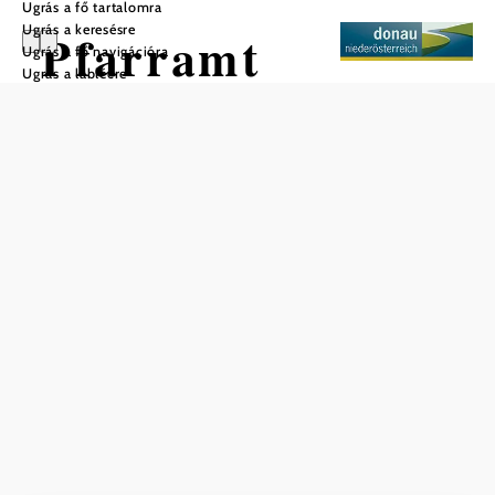
Ugrás a fő tartalomra
Ugrás a keresésre
Pfarramt
Ugrás a fő navigációra
Ugrás a láblécre
Artstetten
Mentés a kedvencek közé
A műemlék templom az artstetteni kastély keleti oldalán
található, és a Maria Taferl dékáni kerülethez tartozik. Egy
lépcsőház köti össze az alsó piactérrel. A templom
közelében található a Hohenberg család síremléke is.
Aktuális időjárás itt: Artstetten