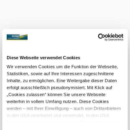
10:30 gyermekmise
Aktuális időjárás itt: Mautern an der
Donau
Ma, 09.08.2026
19 ° – 32 °
Felhős
Szélsebesség
2,4 km/h
Diese Webseite verwendet Cookies
Wir verwenden Cookies um die Funktion der Webseite,
Holnap, 10.08.2026
17 ° – 36 °
Statistiken, sowie auf Ihre Interessen zugeschnittene
Inhalte, zu ermöglichen. Eine Weitergabe dieser Daten
Felhős
erfolgt ausschließlich pseudonymisiert. Mit Klick auf
Szélsebesség
1,9 km/h
„Cookies zulassen“ können Sie unsere Webseite
weiterhin in vollem Umfang nutzen. Diese Cookies
A környék felfedezése
werden – mit Ihrer Einwilligung – auch von Drittanbietern
in den USA verarbeitet und verwendet. In den USA
Kirándulóhelyek, szállodák, túrák és még sok más
besteht derzeit kein angemessenes Datenschutzniveau,
Keresési
10 km
20 km
und es ist nicht ausgeschlossen, dass staatliche