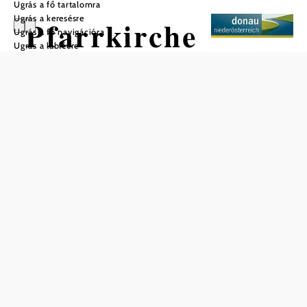
Ugrás a fő tartalomra
Ugrás a keresésre
Pfarrkirche
Ugrás a fő navigációra
Ugrás a láblécre
Mentés a kedvencek közé
A plébániatemplom eredeti román stílusú épületéből,
amelyet a 11. században a passaui püspökség alapított,
sajnos semmi sem maradt meg. Még az 1400 körül épült
háromhajós, lépcsőzetes templom gótikus elemei is csak
részben látszanak az uralkodó barokk formák alatt.
Templomi istentiszteletek:
Szombat: 18:00 esti szentmise
Vasárnap: 09:00 szentmise