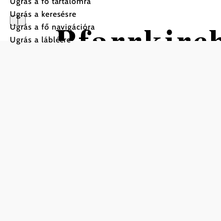
Ugrás a fő tartalomra
Ugrás a keresésre
Pfarrkirc
Ugrás a fő navigációra
Ugrás a láblécre