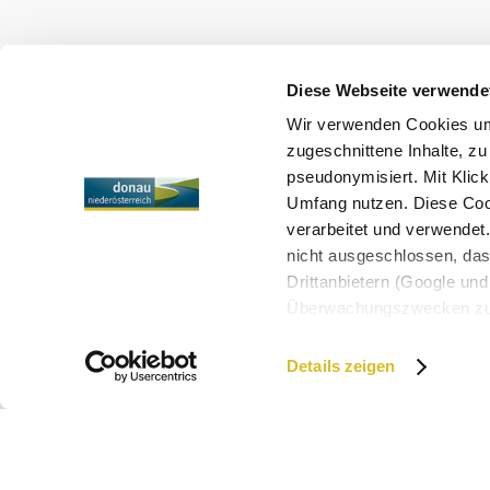
Kérdése van? Segítünk!
+43 2713 3006060
urlaub@donau.com
Diese Webseite verwende
Médiaarchívum
Wir verwenden Cookies um 
Impresszum
Adatvédelmi irányelvek
zugeschnittene Inhalte, zu
pseudonymisiert. Mit Klic
Umfang nutzen. Diese Cook
verarbeitet und verwendet
Copyright © Donau Niederösterreich Tourismus GmbH
nicht ausgeschlossen, da
Drittanbietern (Google und 
Überwachungszwecken zu e
Rechtsschutzmöglichkeite
personenbezogener Daten g
Details zeigen
eindeutige Zuordnung mögli
und Bildschirmauflösung a
möglichen späteren Deakti