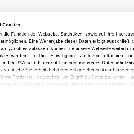
Prospektusr
t Cookies
die Funktion der Webseite, Statistiken, sowie auf Ihre Interess
 ermöglichen. Eine Weitergabe dieser Daten erfolgt ausschließli
k auf „Cookies zulassen“ können Sie unsere Webseite weiterhin i
ies werden – mit Ihrer Einwilligung – auch von Drittanbietern i
. In den USA besteht derzeit kein angemessenes Datenschutzniv
ss staatliche Sicherheitsbehörden entsprechende Anordnungen 
Meta Platforms, Inc.) treffen, um Zugriff zu Daten zu Kontroll- u
rhalten. Dagegen gibt es keine wirksamen Rechtsbehelfe und
n. Zudem werden von den USA keine geeigneten Garantien für 
ewährt. Wir leiten nur Ihre IP-Adresse (in gekürzter Form, sod
ch ist) sowie technische Informationen wie Browser, Internetanb
n Google bzw. Meta weiter. Weitere Details betreffend Cookies u
vierung finden Sie in unserer
Datenschutzerklärung
.