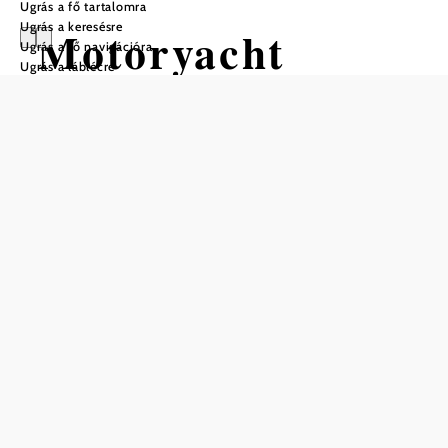
Ugrás a fő tartalomra
Ugrás a keresésre
Motoryacht
Ugrás a fő navigációra
Ugrás a láblécre
Wachau
Mentés a kedvencek közé
Tapasztalja meg a Wachau világörökségi területet egy privát
körutazáson a tapasztalt hajósával.
Tematikus kirándulások, városnézés vagy teljesen az Ön
kívánságai szerint szervezett túra. Szinte bármi lehetséges,
és egy dolog biztos: ez egy olyan élmény lesz, amelyre
még évek múlva is szívesen fog emlékezni.
Esküvőre, születésnapra, tengerparti partira a barátokkal?
Szeretné Wachau nevezetességeit, például Dürnsteint,