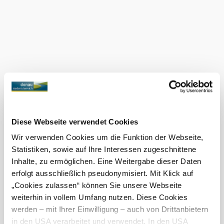
volt a székhelyük, és hogy itt volt a monarchia legnagyobb
repüléskutató központja?
A Morva-mező helyszíni séták felfedezéséhez egyszerűen
töltse le
a "Site
, akár
okostelefonjára
Walks" alkalmazást
online webes alkalmazásként, akár
natív alkalmazásként
,
amely nem igényel internetkapcsolatot a helyszínen. Séta
közben a térképen megjelenik a pozíciója - így mindig a
helyes úton marad!
Google Play Store vagy
App Store
Aktuális időjárás itt: Fischamend
Diese Webseite verwendet Cookies
Ma, 06.08.2026
22 ° – 34 °
Wir verwenden Cookies um die Funktion der Webseite,
Részben felhős
Statistiken, sowie auf Ihre Interessen zugeschnittene
Szélsebesség
3,8 km/h
Inhalte, zu ermöglichen. Eine Weitergabe dieser Daten
erfolgt ausschließlich pseudonymisiert. Mit Klick auf
Holnap, 07.08.2026
22 ° – 31 °
„Cookies zulassen“ können Sie unsere Webseite
weiterhin in vollem Umfang nutzen. Diese Cookies
Enyhe eső
Szélsebesség
4,0 km/h
werden – mit Ihrer Einwilligung – auch von Drittanbietern
in den USA verarbeitet und verwendet. In den USA