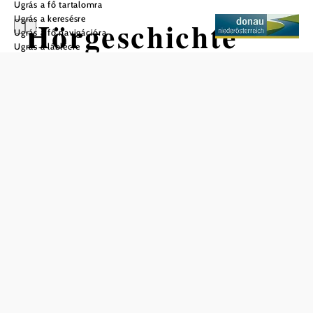
Ugrás a fő tartalomra
Ugrás a keresésre
Hörgeschichte
Ugrás a fő navigációra
Ugrás a láblécre
Wasser, Wald
und Wohlgefühl
Mentés a kedvencek közé
Helyi séták Carnuntum - Morva-mező
Hangtörténet - víz, erdő és jólét
A
elképesztő történeteket
Fischamend városi sétán
hallhatunk. Ki gondolná, hogy hercegek és miniszterek
vacsoráztak itt, hogy Alma Mahler nagyapja fonodát
üzemeltetett, hogy a titokzatos templomos lovagoknak itt