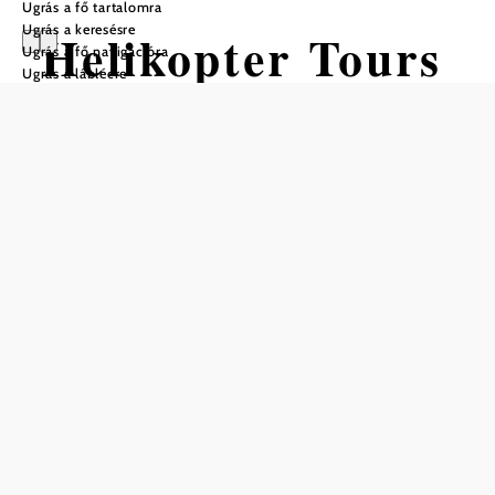
Ugrás a fő tartalomra
Ugrás a keresésre
Helikopter Tours
Ugrás a fő navigációra
Ugrás a láblécre
Austria
Nyitvatartás
Hétfő–péntek: 9:00–18:30
Mentés a kedvencek közé
Tapasztalja meg
egyedülálló szépségét. Az
velünk Wachau
UNESCO világörökség mentén Göttweigön, Melken
keresztül a Schallaburg kastélyig: szálljon be -
szálljon fel -