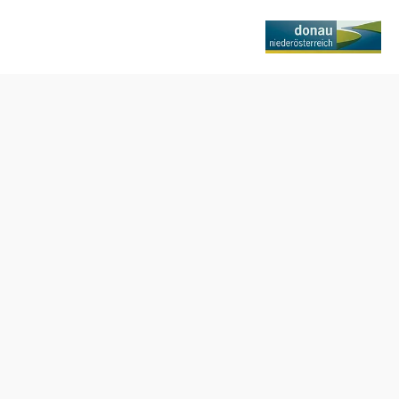
Nyitvatartás
csak előzetes bejelentkezés alapján nyitható meg