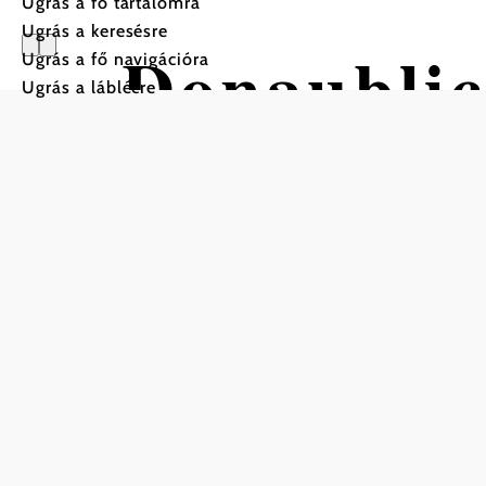
Ugrás a fő tartalomra
Ugrás a keresésre
Donaublic
Ugrás a fő navigációra
Ugrás a láblécre