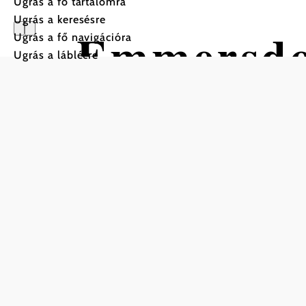
Ugrás a fő tartalomra
Ugrás a keresésre
Emmersdo
Ugrás a fő navigációra
Ugrás a láblécre