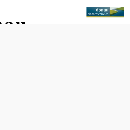
nau
Nyitvatartás
Hétfő, kedd, csütörtök, péntek 8 és 12 óra között,
valamint hétfőn 13 és 16 óra között