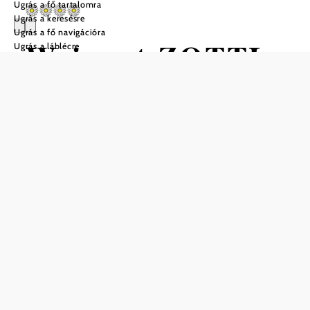
Ugrás a fő tartalomra
Ugrás a keresésre
Ugrás a fő navigációra
Weingut ZOTTL
Ugrás a láblécre
Ajánlatkérés
Mentés a kedvencek közé
Amióta ifjabb Franz Zottl átvette a generációk óta családi
tulajdonban lévő borászat 100%-os vezetését, friss,
dinamikus ötletei lelkesedést váltanak ki. A fiatal borász,
aki néhány évvel ezelőtt vette át a pincében és a szőlőben
az irányítást, a déli fekvésű Achleiten, Steinriegel és
Hinterkirchen csúcslelőhelyeiről finom, gyümölcsös