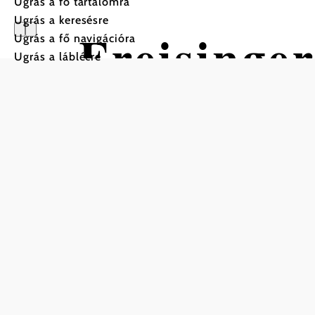
Ugrás a fő tartalomra
Ugrás a keresésre
Freisinge
Ugrás a fő navigációra
Ugrás a láblécre