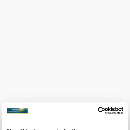
parkolási lehetőség és az akadálymentes megközelítés
további kényelmi szolgáltatásokat jelent. A stílusos
helyiségek magánrendezvények lebonyolítására is kiválóan
alkalmasak. Az ételek elvitelre is kaphatók.
Felszereltség
Kutyák
engedélyezettek
Alkalmasság
kerekesszékeseknek
alkalmas
Nálunk ezt is megtalálja
Heurigen & Weinbau Reisinger
Vendéglátás
Bővebben
Aktuális időjárás itt: Rust im