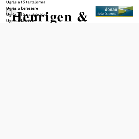
Ugrás a fő tartalomra
Ugrás a keresésre
Heurigen &
Ugrás a fő navigációra
Ugrás a láblécre
Weinbau
Reisinger
Mentés a kedvencek közé
Az idilli Hagyományos borozó & Weinbau Reisinger
egyedülálló lehetőséget kínál saját borainak és egyéb
finomságainak kóstolására. A melegebb hónapokban az
egyedülálló szabadtéri terület a tiszta kikapcsolódásra
invitálja Önt. Az osztrák konyha változatos ételei közül
lehet választani, a kisebb vendégek számára pedig színes
játszósarok áll rendelkezésre. A Hagyományos borozó &
Weinbau Reisinger gluténmentes ételek választékát is
kínálja a diétás ételeket fogyasztók számára. Az ingyenes