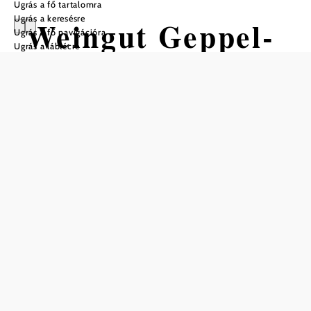
Ugrás a fő tartalomra
Ugrás a keresésre
Weingut Geppel-
Ugrás a fő navigációra
Ugrás a láblécre
Mayer
Nyitvatartás
Asztalfoglalás telefonon
minden nap 13.00 órától
Mentés a kedvencek közé