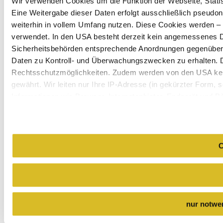
Wir verwenden Cookies um die Funktion der Webseite, Statist
Eine Weitergabe dieser Daten erfolgt ausschließlich pseudon
weiterhin in vollem Umfang nutzen. Diese Cookies werden – mi
verwendet. In den USA besteht derzeit kein angemessenes Da
Sicherheitsbehörden entsprechende Anordnungen gegenüber de
Daten zu Kontroll- und Überwachungszwecken zu erhalten. 
Rechtsschutzmöglichkeiten. Zudem werden von den USA kei
gewährt. Wir leiten nur Ihre IP-Adresse (in gekürzter Form,
Informationen wie Browser, Internetanbieter, Endgerät und B
Cookies und einer möglichen späteren Deaktivierung finden 
C
nur notwe