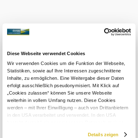
Aktuális időjárás itt: Krems an der
Donau
Ma, 09.08.2026
19 ° – 32 °
Felhős
Szélsebesség
2,4 km/h
Diese Webseite verwendet Cookies
Holnap, 10.08.2026
17 ° – 36 °
Wir verwenden Cookies um die Funktion der Webseite,
Statistiken, sowie auf Ihre Interessen zugeschnittene
Felhős
Inhalte, zu ermöglichen. Eine Weitergabe dieser Daten
Szélsebesség
1,9 km/h
erfolgt ausschließlich pseudonymisiert. Mit Klick auf
„Cookies zulassen“ können Sie unsere Webseite
A környék felfedezése
weiterhin in vollem Umfang nutzen. Diese Cookies
werden – mit Ihrer Einwilligung – auch von Drittanbietern
Kirándulóhelyek, szállodák, túrák és még sok más
in den USA verarbeitet und verwendet. In den USA
Keresési
10 km
20 km
besteht derzeit kein angemessenes Datenschutzniveau,
sugár
und es ist nicht ausgeschlossen, dass staatliche
Details zeigen
null
Sicherheitsbehörden entsprechende Anordnungen