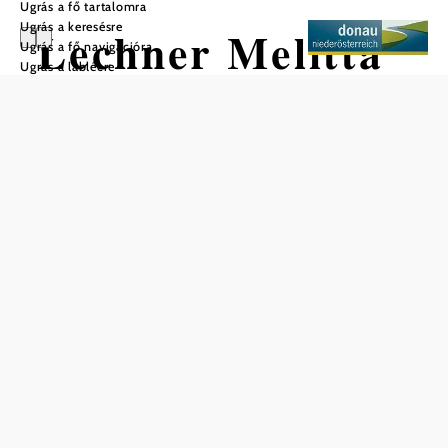
Ugrás a fő tartalomra
Ugrás a keresésre
Lechner Melitta
Ugrás a fő navigációra
Ugrás a láblécre
Mentés a kedvencek közé
Kicsi, nagyon finom hagyományos borozó a régió kitűnő
boraival és ízletes specialitásokkal a Rehberger
Pincesorban.
Nálunk ezt is megtalálja
Lechner Melitta
Infrastruktúra
Bővebben